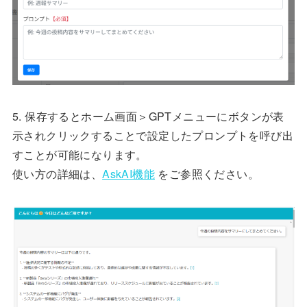
5. 保存するとホーム画面＞GPTメニューにボタンが表
示されクリックすることで設定したプロンプトを呼び出
すことが可能になります。
使い方の詳細は、
AskAI機能
をご参照ください。