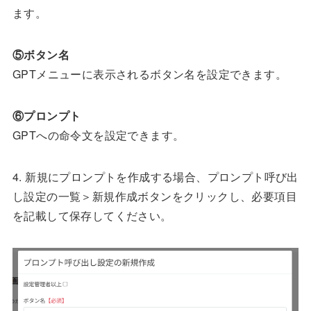
ます。
⑤ボタン名
GPTメニューに表示されるボタン名を設定できます。
⑥プロンプト
GPTへの命令文を設定できます。
4. 新規にプロンプトを作成する場合、プロンプト呼び出
し設定の一覧＞新規作成ボタンをクリックし、必要項目
を記載して保存してください。