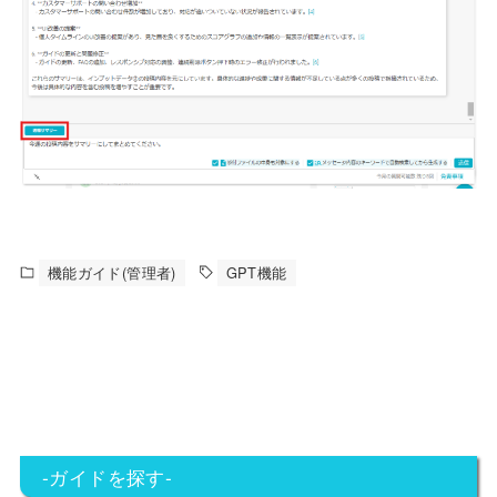
機能ガイド(管理者)
GPT機能
-ガイドを探す-