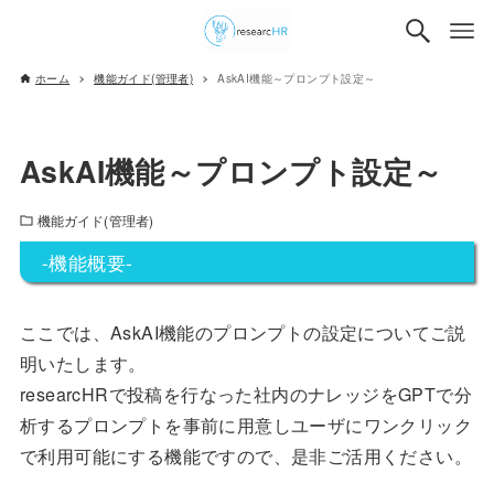
ホーム
機能ガイド(管理者)
AskAI機能～プロンプト設定～
AskAI機能～プロンプト設定～
機能ガイド(管理者)
-機能概要-
ここでは、AskAI機能のプロンプトの設定についてご説
明いたします。
researcHRで投稿を行なった社内のナレッジをGPTで分
析するプロンプトを事前に用意しユーザにワンクリック
で利用可能にする機能ですので、是非ご活用ください。