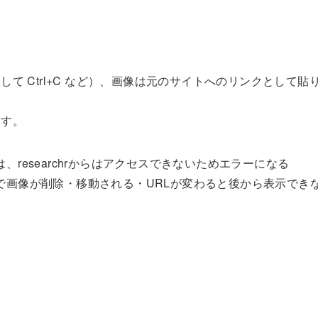
て Ctrl+C など）、画像は元のサイトへのリンクとして貼
ます。
researchrからはアクセスできないためエラーになる
で画像が削除・移動される・URLが変わると後から表示でき